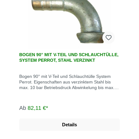
BOGEN 90° MIT V-TEIL UND SCHLAUCHTÜLLE,
SYSTEM PERROT, STAHL VERZINKT
Bogen 90° mit V-Teil und Schlauchtülle System
Perrot. Eigenschaften aus verzinktem Stahl bis
max. 10 bar Betriebsdruck Abwinkelung bis max.
15° Die System Perrot-Kupplungen werden u.a.
eingesetzt in der Landwirtschaft, dem Gartenbau,
der Industrie, der Bauwirtschaft, dem Tunnel- und
Ab
82,11 €*
Straßenbau, der Grundwasserabsenkung,
Kläranlagen, bei der Fäkalienabfuhr und dem
Umweltschutz.
Details