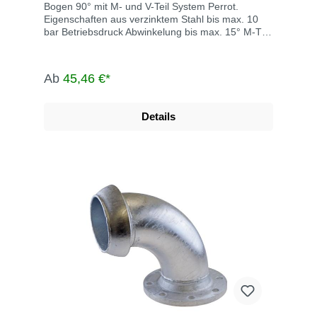
Bogen 90° mit M- und V-Teil System Perrot.
Eigenschaften aus verzinktem Stahl bis max. 10
bar Betriebsdruck Abwinkelung bis max. 15° M-Teil
inklusive Dichtring Die System Perrot-Kupplungen
werden u.a. eingesetzt in der Landwirtschaft, dem
Gartenbau, der Industrie, der Bauwirtschaft, dem
Ab
45,46 €*
Tunnel- und Straßenbau, der
Grundwasserabsenkung, Kläranlagen, bei der
Fäkalienabfuhr und dem Umweltschutz.
Details