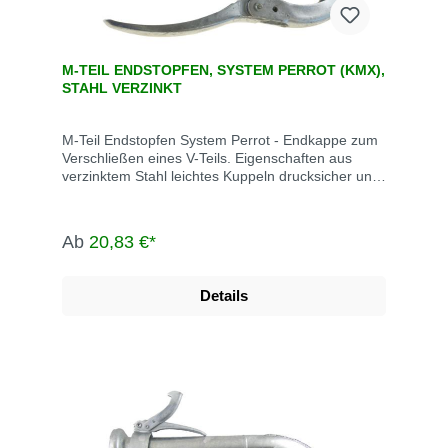
M-TEIL ENDSTOPFEN, SYSTEM PERROT (KMX),
STAHL VERZINKT
M-Teil Endstopfen System Perrot - Endkappe zum
Verschließen eines V-Teils. Eigenschaften aus
verzinktem Stahl leichtes Kuppeln drucksicher und
saugdicht auch bei verschmutzen Kupplungen bis
max. 10 bar Betriebsdruck Abwinkelung bis max.
15° M-Teil inklusive Dichtring Die System Perrot-
Ab
20,83 €*
Kupplungen werden u.a. eingesetzt in der
Landwirtschaft, dem Gartenbau, der Industrie, der
Bauwirtschaft, dem Tunnel- und Straßenbau, der
Details
Grundwasserabsenkung, Kläranlagen, bei der
Fäkalienabfuhr und dem Umweltschutz.