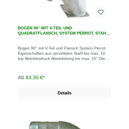
BOGEN 90° MIT V-TEIL UND
QUADRATFLANSCH, SYSTEM PERROT, STAHL
VERZINKT
Bogen 90° mit V-Teil und Flansch System Perrot.
Eigenschaften aus verzinktem Stahl bis max. 10
bar Betriebsdruck Abwinkelung bis max. 15° Die
System Perrot-Kupplungen werden u.a. eingesetzt
in der Landwirtschaft, dem Gartenbau, der
Industrie, der Bauwirtschaft, dem Tunnel- und
Ab
83,30 €*
Straßenbau, der Grundwasserabsenkung,
Kläranlagen, bei der Fäkalienabfuhr und dem
Umweltschutz.
Details