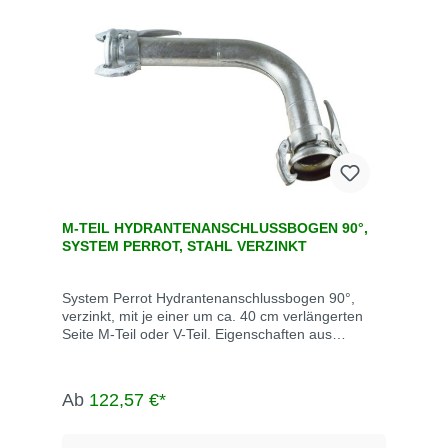
M-TEIL HYDRANTENANSCHLUSSBOGEN 90°,
SYSTEM PERROT, STAHL VERZINKT
System Perrot Hydrantenanschlussbogen 90°,
verzinkt, mit je einer um ca. 40 cm verlängerten
Seite M-Teil oder V-Teil. Eigenschaften aus
verzinktem Stahl leichtes Kuppeln drucksicher und
saugdicht auch bei verschmutzen Kupplungen bis
max. 10 bar Betriebsdruck Abwinkelung bis max.
Ab
122,57 €*
15° M-Teil inklusive Dichtring Die System Perrot-
Kupplungen werden u.a. eingesetzt in der
Landwirtschaft, dem Gartenbau, der Industrie, der