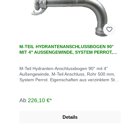
M-TEIL HYDRANTENANSCHLUSSBOGEN 90°
MIT 4" AUSSENGEWINDE, SYSTEM PERROT, S
TAHL VERZINKT
M-Teil Hydranten-Anschlussbogen 90° mit 4"
Außengewinde, M-Teil Anschluss, Rohr 500 mm,
System Perrot. Eigenschaften aus verzinktem Stahl
leichtes Kuppeln drucksicher und saugdicht auch
bei verschmutzen Kupplungen bis max. 10 bar
Betriebsdruck Abwinkelung bis max. 15° M-Teil
Ab
226,10 €*
inklusive Dichtring Die System Perrot-Kupplungen
werden u.a. eingesetzt in der Landwirtschaft, dem
Gartenbau, der Industrie, der Bauwirtschaft, dem
Details
Tunnel- und Straßenbau, der
Grundwasserabsenkung, Kläranlagen, bei der
Fäkalienabfuhr und dem Umweltschutz.