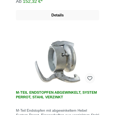
Ab
152,32 €*
Tunnel- und Straßenbau, der
Grundwasserabsenkung, Kläranlagen, bei der
Fäkalienabfuhr und dem Umweltschutz.
Details
M-TEIL ENDSTOPFEN ABGEWINKELT, SYSTEM
PERROT, STAHL VERZINKT
M-Teil Endstopfen mit abgewinkeltem Hebel