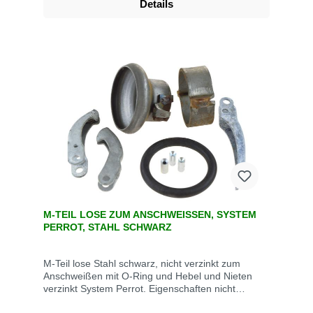
Details
Bauwirtschaft, dem Tunnel- und Straßenbau, der
Grundwasserabsenkung, Kläranlagen, bei der
Fäkalienabfuhr und dem Umweltschutz.
Technische Daten Artikel-Nr. Kurze Seite
Verlängerte Seite 240176 V-Teil M-Teil 240177 M-
Teil M-Teil 240146 M-Teil V-Teil
M-TEIL LOSE ZUM ANSCHWEISSEN, SYSTEM P
ERROT, STAHL SCHWARZ
M-Teil lose Stahl schwarz, nicht verzinkt zum
Anschweißen mit O-Ring und Hebel und Nieten
verzinkt System Perrot. Eigenschaften nicht
verzinkt bis max. 10 bar Betriebsdruck