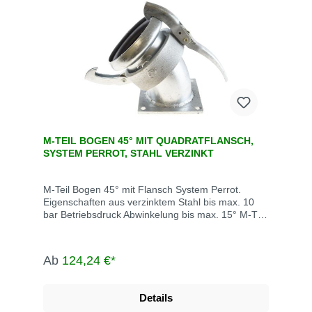
M-TEIL BOGEN 45° MIT QUADRATFLANSCH,
SYSTEM PERROT, STAHL VERZINKT
M-Teil Bogen 45° mit Flansch System Perrot.
Eigenschaften aus verzinktem Stahl bis max. 10
bar Betriebsdruck Abwinkelung bis max. 15° M-Teil
inklusive Dichtring Die System Perrot-Kupplungen
werden u.a. eingesetzt in der Landwirtschaft, dem
Gartenbau, der Industrie, der Bauwirtschaft, dem
Ab
124,24 €*
Tunnel- und Straßenbau, der
Grundwasserabsenkung, Kläranlagen, bei der
Fäkalienabfuhr und dem Umweltschutz.
Details