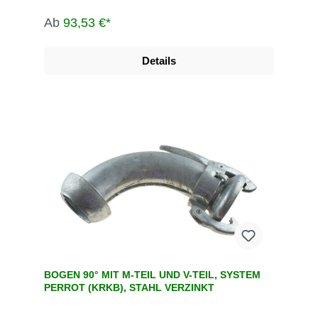
Kupplungen werden u.a. eingesetzt in der
Landwirtschaft, dem Gartenbau, der Industrie, der
Ab
93,53 €*
Bauwirtschaft, dem Tunnel- und Straßenbau, der
Grundwasserabsenkung, Kläranlagen, bei der
Fäkalienabfuhr und dem Umweltschutz.
Details
BOGEN 90° MIT M-TEIL UND V-TEIL, SYSTEM
PERROT (KRKB), STAHL VERZINKT