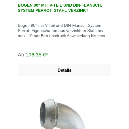
BOGEN 90° MIT V-TEIL UND DIN-FLANSCH,
SYSTEM PERROT, STAHL VERZINKT
Bogen 90° mit V-Teil und DIN-Flansch System
Perrot. Eigenschaften aus verzinktem Stahl bis
max. 10 bar Betriebsdruck Abwinkelung bis max.
15° Die System Perrot-Kupplungen werden u.a.
eingesetzt in der Landwirtschaft, dem Gartenbau,
der Industrie, der Bauwirtschaft, dem Tunnel- und
Ab
196,35 €*
Straßenbau, der Grundwasserabsenkung,
Kläranlagen, bei der Fäkalienabfuhr und dem
Umweltschutz.
Details