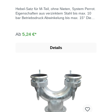
Hebel-Satz für M-Teil, ohne Nieten, System Perrot.
Eigenschaften aus verzinktem Stahl bis max. 10
bar Betriebsdruck Abwinkelung bis max. 15° Die
System Perrot-Kupplungen werden u.a. eingesetzt
in der Landwirtschaft, dem Gartenbau, der
Industrie, der Bauwirtschaft, dem Tunnel- und
Ab
5,24 €*
Straßenbau, der Grundwasserabsenkung,
Kläranlagen, bei der Fäkalienabfuhr und dem
Umweltschutz.
Details