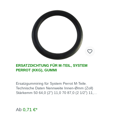
ERSATZDICHTUNG FÜR M-TEIL, SYSTEM
PERROT (KKG), GUMMI
Ersatzgummiring für System Perrot M-Teile.
Technische Daten Nennweite Innen-Ømm (Zoll)
Stärkemm 50 64,0 (2") 11,0 70 87,0 (2 1/2") 11,5
89 112,0 (3") 14,0 108 124,0 (4") 18,0 133 146,0
(5") 22,0 159 180,0 (6") 22,0 216 254,8 (8") 24,6
Ab
0,71 €*