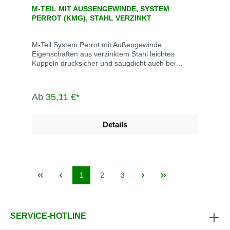
M-TEIL MIT AUSSENGEWINDE, SYSTEM P
ERROT (KMG), STAHL VERZINKT
M-Teil System Perrot mit Außengewinde.
Eigenschaften aus verzinktem Stahl leichtes
Kuppeln drucksicher und saugdicht auch bei
verschmutzen Kupplungen bis max. 10 bar
Betriebsdruck Abwinkelung bis max. 15° M-Teil
inklusive Dichtring Die System Perrot-Kupplungen
Ab
35,11 €*
werden u.a. eingesetzt in der Landwirtschaft, dem
Gartenbau, der Industrie, der Bauwirtschaft, dem
Tunnel- und Straßenbau, der
Details
Grundwasserabsenkung, Kläranlagen, bei der
Fäkalienabfuhr und dem Umweltschutz.
1
2
3
SERVICE-HOTLINE