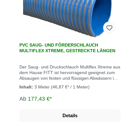
PVC SAUG- UND FÖRDERSCHLAUCH
MULTIFLEX XTREME, GESTRECKTE LÄNGEN
Der Saug- und Druckschlauch Multiflex Xtreme aus
dem Hause FITT ist hervorragend geeignet zum
Absaugen von festen und flüssigen Abwässern im
Sanitärbereich und in der Landwirtschaft, zur
Inhalt:
3 Meter
(46,87 €* / 1 Meter)
Reinigung von Kanalisation und Senkgruben und
zur Bewässerung. Dank seiner besonderen
Ab
177,43 €*
Eigenschaften ist der Schlauch für den Einsatz auf
(Abwasser-)Tankwagen, Güllewagen und
Kommunalfahrzeugen geeignet. Der
Details
Spiralschlauch mit Verstärkung aus hartem,
stoßfestem PVC ist flexibel, UV-beständig und ist
frei von Phtalaten und beweist seine besondere
Flexibilität auch bei niedrigen Temperaturen. Zur